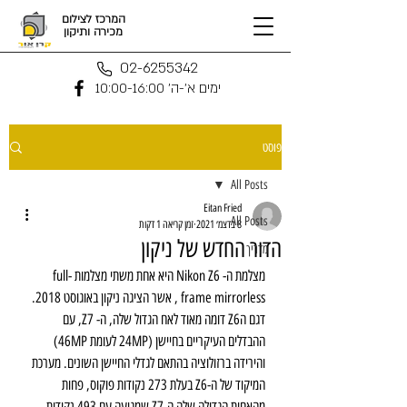
המרכז לצילום
מכירה ותיקון
02-6255342
ימים א'-ה' 10:00-16:00
פוסט
All Posts
Eitan Fried
All Posts
8 בדצמ׳ 2021
זמן קריאה 1 דקות
הדור החדש של ניקון
מדריך
מצלמת ה- Nikon Z6 היא אחת משתי מצלמות full-
frame mirrorless , אשר הציגה ניקון באוגוסט 2018. 
דגם הZ6 דומה מאוד לאח הגדול שלה, ה- Z7, עם 
ההבדלים העיקריים בחיישן (24MP לעומת 46MP) 
והירידה ברזולוציה בהתאם לגדלי החיישן השונים. מערכת 
המיקוד של ה-Z6 בעלת 273 נקודות פוקוס, פחות 
מהאחות הגדולה שלה ה-Z7 שמגיעה עם 493 נקודות . 