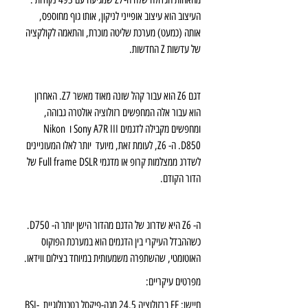
העיצוב הוא עיצוב אופייני לניקון, אותו גוף מחוספס, 
אותה (כמעט) מערכת שליטה מוכרת, והתאמה לקולקציה 
של עדשות Z החדשות.
דגם Z6 הוא עבור קהל שונה מאוד מאשר Z7. האחרון 
הוא עבור אלה המחפשים רזולוציה אולטרה גבוהה, 
ומחפשים מקבילה לדגמים Sony A7R III ו Nikon 
D850. ה- Z6, לעומת זאת, מיועד  יותר לאלו המעוניינים 
לשדרג ממצלמות קרופ או מדגמי Full frame DSLR של 
הדור הקודם.
ה- Z6 היא שדרוג של הדגם מהדור הישן יותר ה- D750. 
כשההבדל העיקרי בין הדגמים הוא במערכת הפוקוס 
האוטומטי, שהשתפרה משמעותית במיוחד בצילום ווידאו.
מפרטים עיקריים:
חיישן: FF ברזולוציה 24.5 מגה-פיקסל בטכנולוגיית  BSI-