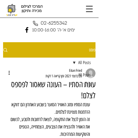
המרכז לצילום
מכירה ותיקון
02-6255342
ימים א'-ה' 10:00-16:00
פוסט
All Posts
Eitan Fried
All Posts
20 בדצמ׳ 2021
זמן קריאה 1 דקות
עונת הסתיו – העונה שאסור לפספס
מדריך
לצלם!
עונת הסתיו ומזג האוויר הסוער בשבוע האחרון הם דווקא 
הזדמנות מצוינת לצלמים.
זה הזמן לנצל את התקופה, לצאת לרחובות ולטבע, לנשום 
את האוויר ולהנציח את הצבעים, הצמחייה, הנופים 
והשקיעות המרהיבות.